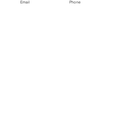
Email
Phone
E-Mail-Adresse
Ich habe die
Datenschutzerklärung zur
Kenntnis genommen.
Abonnieren
Impressum
Datenschutz
AGB
Bewertung
auf google!