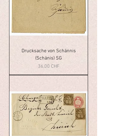
Drucksache von Schännis
(Schänis) SG
Prezzo
36,00 CHF