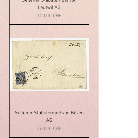
Seltener Stabstempel von
Leutwil AG
Prezzo
100,00 CHF
Seltener Stabstempel von Bözen
AG
Prezzo
360,00 CHF