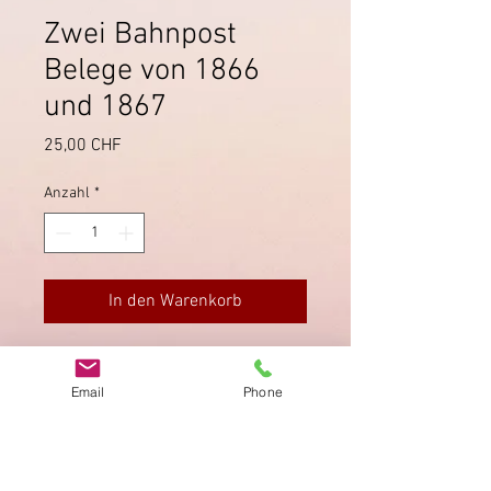
Zwei Bahnpost
Belege von 1866
und 1867
Preis
25,00 CHF
Anzahl
*
In den Warenkorb
Beide Belege wurden mit der
Bahnpost auf der Strecke
Email
Phone
Romanshorn - Zürich befördert:
26.9.1866 und 16.4.1867.