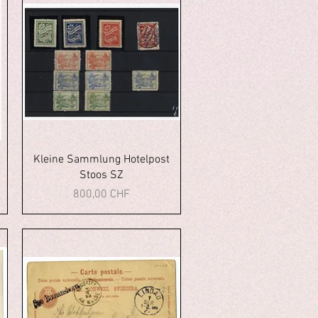
Aperçu rapide
Kleine Sammlung Hotelpost
Stoos SZ
Prix
800,00 CHF