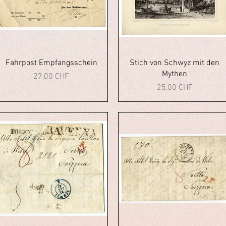
Aperçu rapide
Aperçu rapide
Fahrpost Empfangsschein
Stich von Schwyz mit den
Mythen
Prix
27,00 CHF
Prix
25,00 CHF