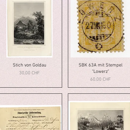
Aperçu rapide
Aperçu rapide
Stich von Goldau
SBK 63A mit Stempel
"Lowerz"
Prix
30,00 CHF
Prix
60,00 CHF