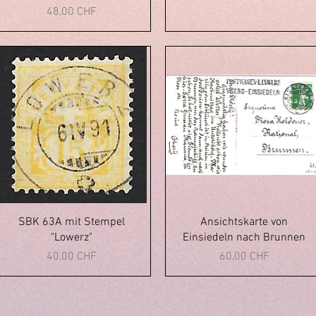
Prix
48,00 CHF
Aperçu rapide
Aperçu rapide
SBK 63A mit Stempel
Ansichtskarte von
"Lowerz"
Einsiedeln nach Brunnen
Prix
Prix
40,00 CHF
60,00 CHF