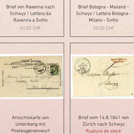
Aperçu rapide
Aperçu rapide
Brief von Ravenna nach
Brief Bologna - Mailand -
Schwyz / Lettera da
Schwyz / Lettera Bologna -
Ravenna a Svitto
Milano - Svitto
Prix
Prix
40,00 CHF
30,00 CHF
Aperçu rapide
Aperçu rapide
Ansichtskarte von
Brief vom 14.8.1841 von
Unteriberg mit
Zürich nach Schwyz
Postwageneinwurf
Rupture de stock