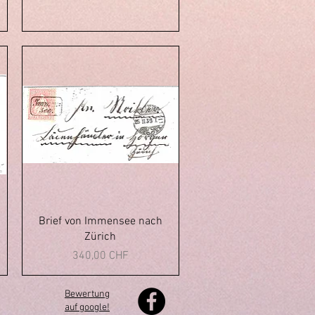
Aperçu rapide
Brief von Immensee nach
Zürich
Prix
340,00 CHF
Bewertung
auf google!