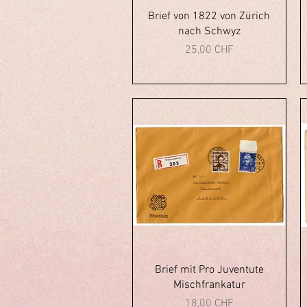
Aperçu rapide
Brief von 1822 von Zürich
nach Schwyz
Prix
25,00 CHF
Aperçu rapide
Brief mit Pro Juventute
Mischfrankatur
Prix
18,00 CHF