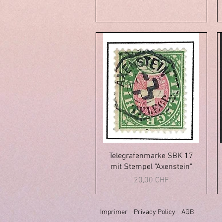
Aperçu rapide
Telegrafenmarke SBK 17
mit Stempel "Axenstein"
Prix
20,00 CHF
Imprimer
Privacy Policy
AGB