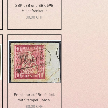
Aperçu rapide
SBK 58B und SBK 59B
Mischfrankatur
Prix
30,00 CHF
Aperçu rapide
Frankatur auf Briefstück
mit Stempel "Jbach"
Prix
80,00 CHF