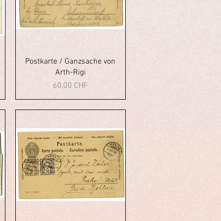
Aperçu rapide
Postkarte / Ganzsache von
Arth-Rigi
Prix
60,00 CHF