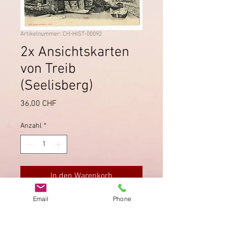
Artikelnummer: CH-HIST-00092
2x Ansichtskarten
von Treib
(Seelisberg)
Preis
36,00 CHF
Anzahl
*
In den Warenkorb
Email
Phone
Zwei Ansichtskarten von der
Wirtschaft zur Treib, einmal vor,