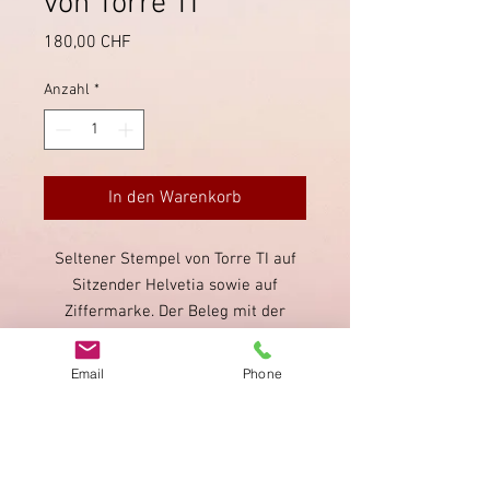
von Torre TI
Preis
180,00 CHF
Anzahl
*
In den Warenkorb
Seltener Stempel von Torre TI auf
Sitzender Helvetia sowie auf
Ziffermarke. Der Beleg mit der
Ziffermarke weist Stockflecken auf,
doch ist dieser Stempel auf einer
Email
Phone
Ziffermarke bisher nicht
katalogisiert.