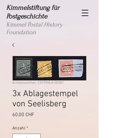
Kimmelstiftung für
Postgeschichte
Kimmel Postal History
Foundation
Artikelnummer: CH-PHILA-00301
3x Ablagestempel
von Seelisberg
Preis
60,00 CHF
Anzahl
*