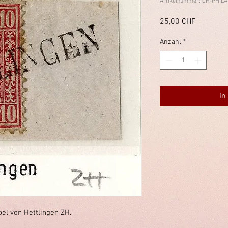
Artikelnummer: CH-PHILA
Preis
25,00 CHF
Anzahl
*
In
el von Hettlingen ZH.