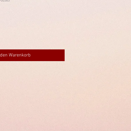
-00363
 den Warenkorb