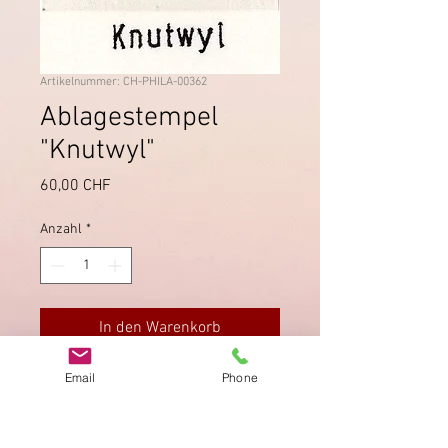
Artikelnummer: CH-PHILA-00362
Ablagestempel
"Knutwyl"
Preis
60,00 CHF
Anzahl
*
In den Warenkorb
Email
Phone
Ablagestempel von Knutwyl LU auf
SBK 32. Sauberer Zustand der
Briefmarke.