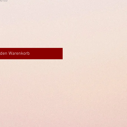
00103
 den Warenkorb