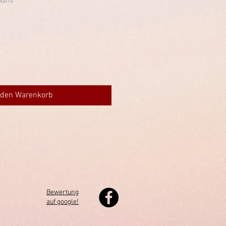
00010
 den Warenkorb
Bewertung
auf google!