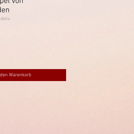
pel von
den
-00316
 den Warenkorb