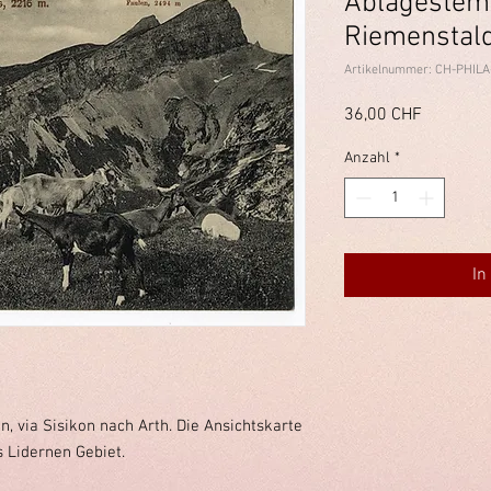
Ablagestem
Riemenstal
Artikelnummer: CH-PHILA
Preis
36,00 CHF
Anzahl
*
In
 via Sisikon nach Arth. Die Ansichtskarte
s Lidernen Gebiet.