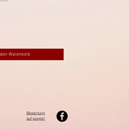
00096
 den Warenkorb
Bewertung
auf google!