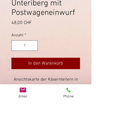
Unteriberg mit
Postwageneinwurf
Preis
48,00 CHF
Anzahl
*
In den Warenkorb
Ansichtskarte der Käsernleitern in
Unteriberg. Entwertet in Einsiedeln.
Seltener Stempel
Email
Phone
"Postwageneinwurf Yberg -
Einsiedeln".
Impressum
Datenschutz
AGB