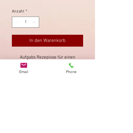
Anzahl
*
In den Warenkorb
Aufgabs Rezepisse für einen
rekommandierten Brief vom 29. Mai
1838.
Email
Phone
Impressum
Datenschutz
AGB
Bewertung
auf google!
© 2025 kimmelstiftung.ch