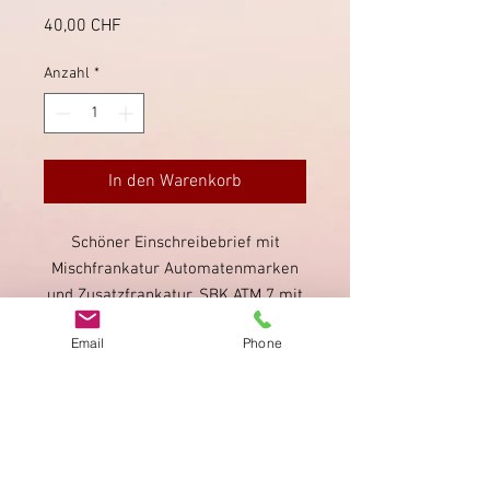
Preis
40,00 CHF
Anzahl
*
In den Warenkorb
Schöner Einschreibebrief mit
Mischfrankatur Automatenmarken
und Zusatzfrankatur. SBK ATM 7 mit
ungeradem Rappenwert. Sauberer
Email
Phone
Stempel von Wohlen, rückseitig
Ankunftsstempel.
Impressum
Datenschutz
AGB
Bewertung