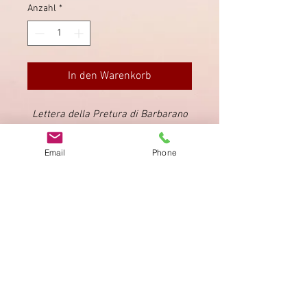
Anzahl
*
In den Warenkorb
Lettera della Pretura di Barbarano
inviata a Vicenza.
Data 10 agosto
1839
(Ex Provera).
Email
Phone
Impressum
Datenschutz
AGB
Bewertung
auf google!
© 2025 kimmelstiftung.ch