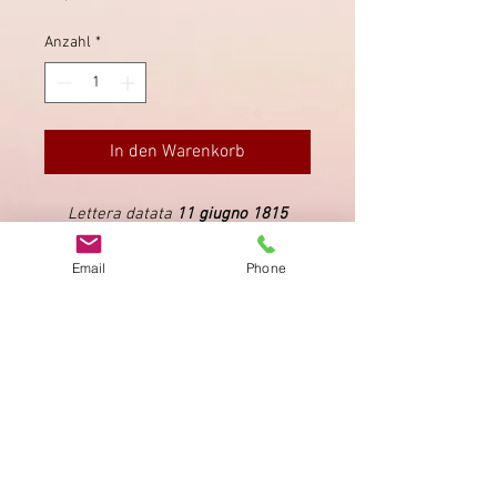
Anzahl
*
In den Warenkorb
Lettera datata
11 giugno 1815
inviata da Basagliapenta ad Udine
(ca. 20 km).
Email
Phone
Impressum
Datenschutz
AGB
Bewertung
auf google!
© 2025 kimmelstiftung.ch