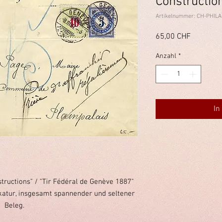
Construction
Artikelnummer: CH-PHILA
Preis
65,00 CHF
Anzahl
*
In
ructions" / "Tir Fédéral de Genève 1887"
katur, insgesamt spannender und seltener
Beleg.