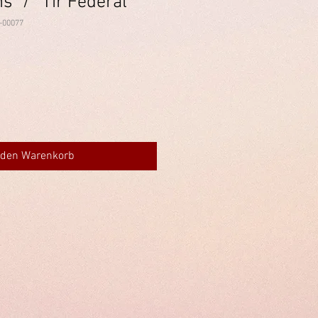
s" / "Tir Fédéral"
-00077
 den Warenkorb