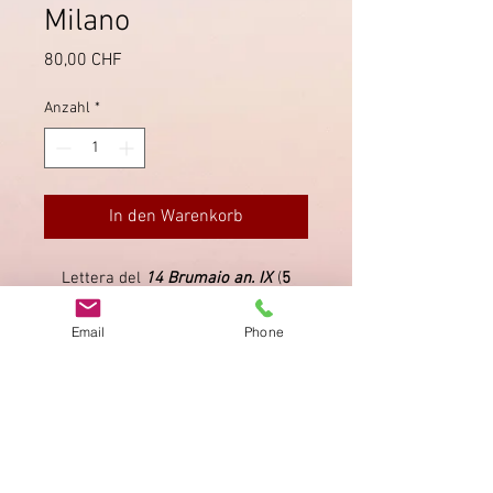
Milano
Preis
80,00 CHF
Anzahl
*
In den Warenkorb
Lettera del
14 Brumaio an. IX
(
5
Novembre 1800
) firmata dal
Generale Giuseppe Lechi. Vollmeier
Email
Phone
16.24
.
Impressum
Datenschutz
AGB
Bewertung
auf google!