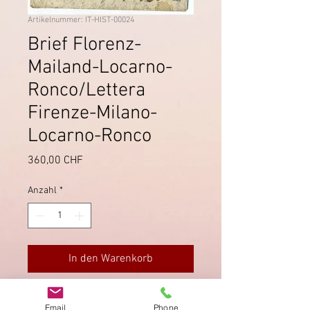
Artikelnummer: IT-HIST-00024
Brief Florenz-
Mailand-Locarno-
Ronco/Lettera
Firenze-Milano-
Locarno-Ronco
Preis
360,00 CHF
Anzahl
*
In den Warenkorb
Lettera del
12 Marzo 1805
con il
Email
Phone