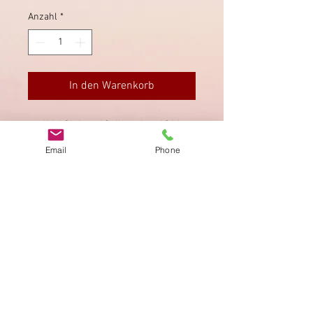
Anzahl
*
In den Warenkorb
ILLASI data 13 dicembre 1866
(Sassone 11P = 4000.-)
Email
Phone
Impressum
Datenschutz
AGB
Bewertung
auf google!
© 2025 kimmelstiftung.ch