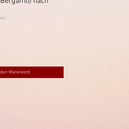
(Bergamo) nach
0047
 den Warenkorb