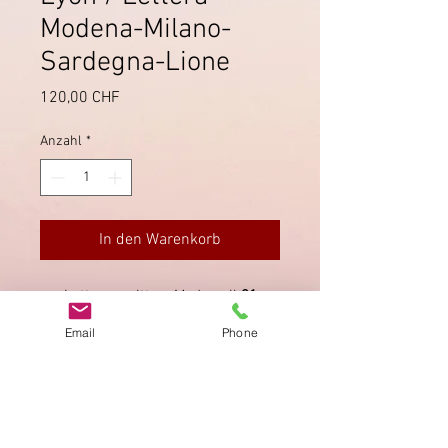
Modena-Milano-
Sardegna-Lione
Preis
120,00 CHF
Anzahl
*
In den Warenkorb
Lettera scritta a Modena il
31
Gennaio 1844
e spedita via Milano e
Email
Phone
Sardegna (T.S.1.) a Lione. Bollo
L.I. =
Lettera Italiana
(Vollmeier
5.60
).
Impressum
Datenschutz
AGB