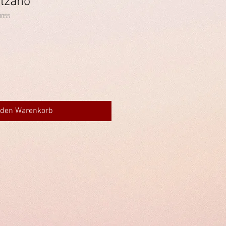
olzano
0055
 den Warenkorb