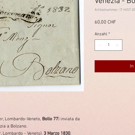
Venezia - B
Artikelnummer: IT-HIST-0
Preis
60,00 CHF
Anzahl
*
In
er, Lombardo-Veneto,
Bollo 77
) inviata da
zia a Bolzano.
r, Lombardo - Veneto).
3 Marzo 1830
.