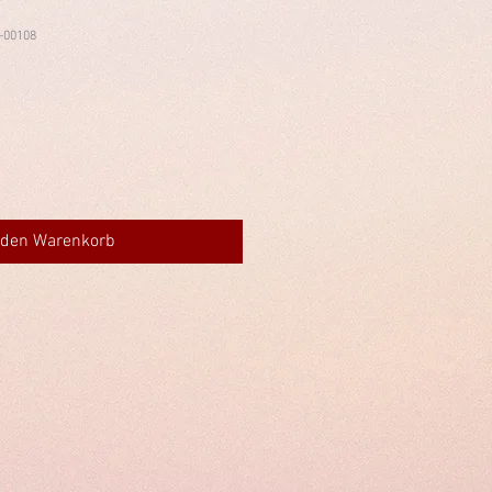
-00108
 den Warenkorb