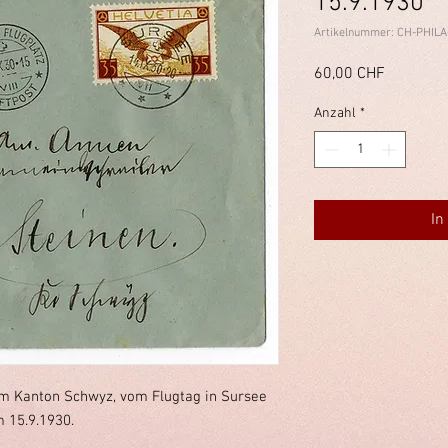
15.9.1930
Artikelnummer: CH-PHILA
Preis
60,00 CHF
Anzahl
*
In
im Kanton Schwyz, vom Flugtag in Sursee
 15.9.1930.