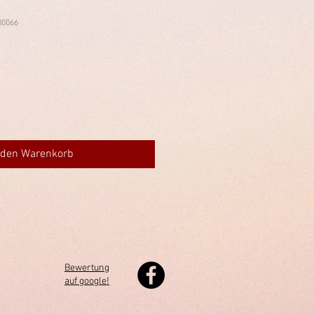
00066
 den Warenkorb
Bewertung
auf google!