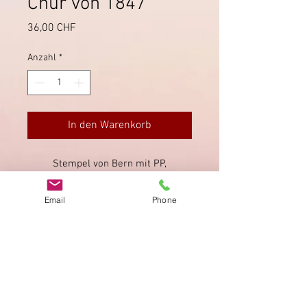
Chur von 1847
Preis
36,00 CHF
Anzahl
*
In den Warenkorb
Stempel von Bern mit PP,
Transitstempel von Zürich sowie
verschiedene Taxberechnungen und
Email
Phone
-Vermerke.
Impressum
Datenschutz
AGB
Bewertung
auf google!