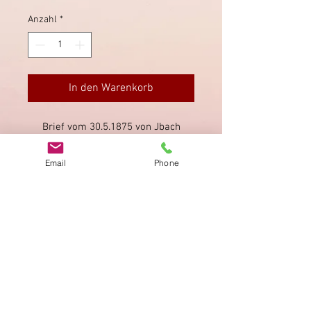
Anzahl
*
In den Warenkorb
Brief vom 30.5.1875 von Jbach
(Ibach bei Schwyz) nach Langnau im
Kanton Bern.
Email
Phone
Impressum
Datenschutz
AGB
Bewertung
auf google!
© 2025 kimmelstiftung.ch