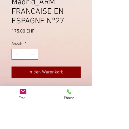
Madrid_ARM.
FRANCAISE EN
ESPAGNE N°27
Preis
175,00 CHF
Anzahl
*
In den Warenkorb
Lettera del
30 Gennaio 1809
scritta
a Madrid ed inoltrata attraverso la
Email
Phone
posta militare N°27 dell'Armata
Francese in Spagna.
Impressum
Datenschutz
AGB