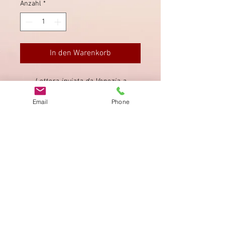
Anzahl
*
In den Warenkorb
Lettera inviata da Venezia a
Piacenza. Data della lettera
1624.
Email
Phone
Impressum
Datenschutz
AGB
Bewertung
auf google!
© 2025 kimmelstiftung.ch