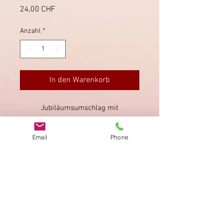
Preis
24,00 CHF
Anzahl
*
In den Warenkorb
Jubiläumsumschlag mit
Mischfrankatur und Jubiläumsblock.
Ankunftsstempel rückseitig
Email
Phone
"Schwyz" 28.9.1943.
Impressum
Datenschutz
AGB
Bewertung
auf google!