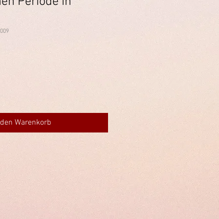
hen Periode in
0009
 den Warenkorb