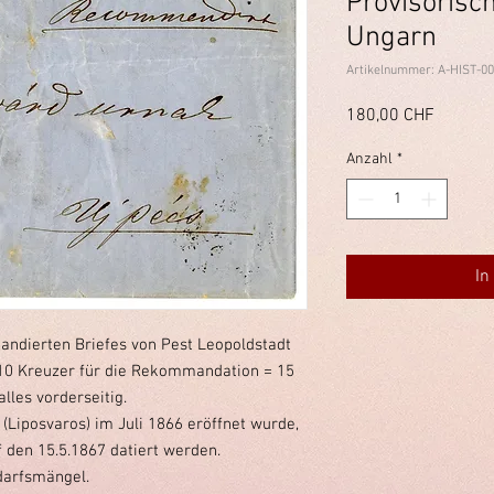
Provisorisc
Ungarn
Artikelnummer: A-HIST-0
Preis
180,00 CHF
Anzahl
*
In
andierten Briefes von Pest Leopoldstadt
+ 10 Kreuzer für die Rekommandation = 15
alles vorderseitig.
(Liposvaros) im Juli 1866 eröffnet wurde,
 den 15.5.1867 datiert werden.
arfsmängel.