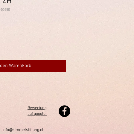
f ZH
-00550
 den Warenkorb
Bewertung
auf google!
h
info@kimmelstiftung.ch