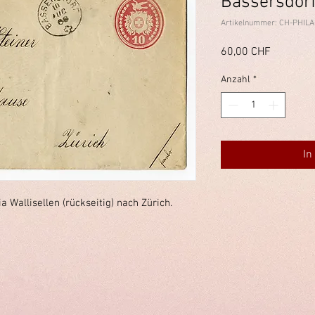
Bassersdor
Artikelnummer: CH-PHILA
Preis
60,00 CHF
Anzahl
*
In
a Wallisellen (rückseitig) nach Zürich.
immelstiftung.c