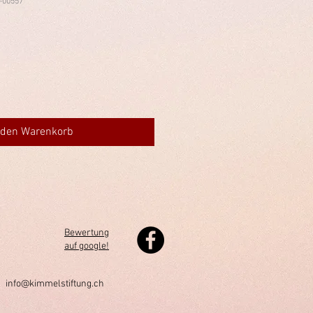
-00557
 den Warenkorb
Bewertung
auf google!
h
info@kimmelstiftung.ch