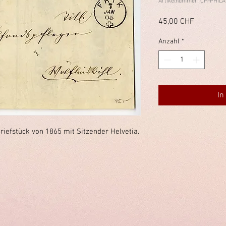
Artikelnummer: CH-PHILA
Preis
45,00 CHF
Anzahl
*
In
riefstück von 1865 mit Sitzender Helvetia.
immelstiftung.c