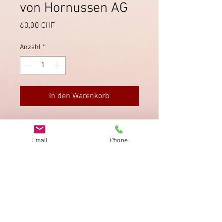
von Hornussen AG
Preis
60,00 CHF
Anzahl
*
In den Warenkorb
Faltbrief von 1870 von Hornussen
mit Fingerhutstempel auf Sitzender
Email
Phone
Helvetia.
Impressum
Datenschutz
AGB
Bewertung
auf google!