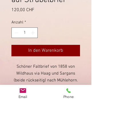
auf Strubelbrief
Preis
120,00 CHF
Anzahl
*
In den Warenkorb
Schöner Faltbrief von 1858 von
Wildhaus via Haag und Sargans
(beide rückseitig) nach Mühlehorn.
Saubere Fingerhutstempel von
Wildhaus, auch auf dem Strubeli
Email
Phone
(SBK 24D). Strubeli etwas knapp
geschnitten.
Impressum
Datenschutz
AGB