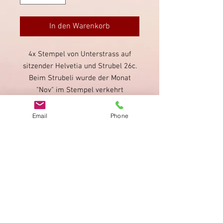
In den Warenkorb
4x Stempel von Unterstrass auf
sitzender Helvetia und Strubel 26c.
Beim Strubeli wurde der Monat
"Nov" im Stempel verkehrt
eingesetzt. Mehrheitlich sauber
gestempelt, guter Zustand.
Email
Phone
Impressum
Datenschutz
AGB
Bewertung
auf google!
© 2025 kimmelstiftung.ch