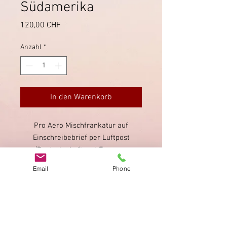
Südamerika
Preis
120,00 CHF
Anzahl
*
In den Warenkorb
Pro Aero Mischfrankatur auf
Einschreibebrief per Luftpost
(Deutsche Luftpost Europa -
Südamerika) von Basel nach Sao
Email
Phone
Paolo. Am 17.12.1935 in Basel
entwertet. Guter Zustand.
Impressum
Datenschutz
AGB