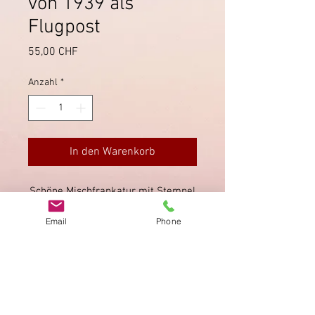
von 1939 als
Flugpost
Preis
55,00 CHF
Anzahl
*
In den Warenkorb
Schöne Mischfrankatur mit Stempel
der Schweiz. Landesausstellung
Email
Phone
vom 15.5.1939, versandt als
Flugpost (Swissair Nordflug).
Impressum
Datenschutz
AGB
Bewertung