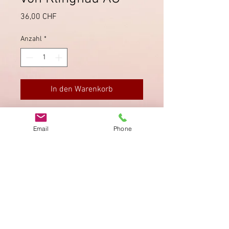
Preis
36,00 CHF
Anzahl
*
In den Warenkorb
Von Klingnau nach Zurzach, sauber
Email
Phone
gestempelt.
Impressum
Datenschutz
AGB
Bewertung
auf google!
© 2025 kimmelstiftung.ch