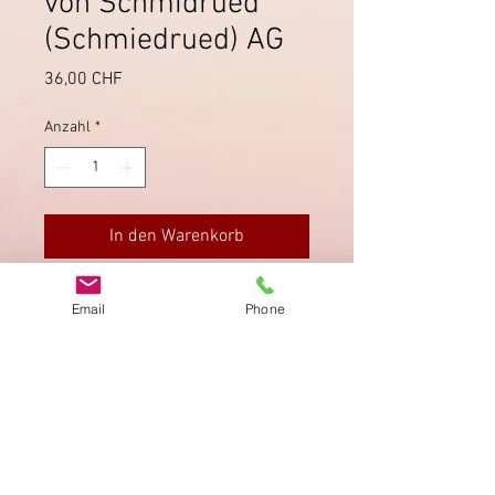
von Schmidrued
(Schmiedrued) AG
Preis
36,00 CHF
Anzahl
*
In den Warenkorb
SBK 26C auf Brief von Schmidrued
Email
Phone
nach Lausanne, sauber gestempelt.
Impressum
Datenschutz
AGB
Bewertung
auf google!