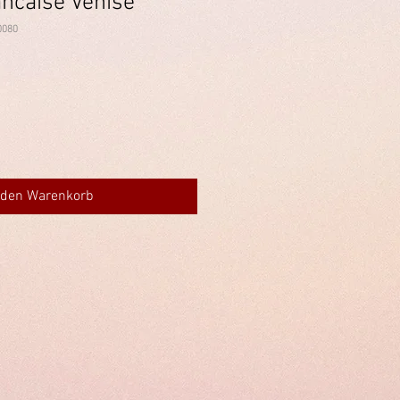
ancaise Venise"
0080
 den Warenkorb