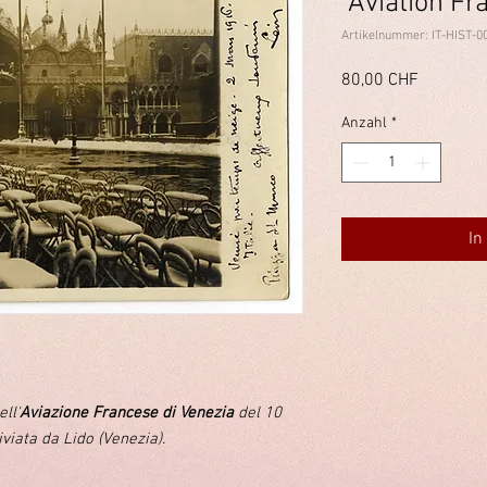
"Aviation Fr
Artikelnummer: IT-HIST-0
Preis
80,00 CHF
Anzahl
*
In
ll'
Aviazione Francese di Venezia
del 10
viata da Lido (Venezia).