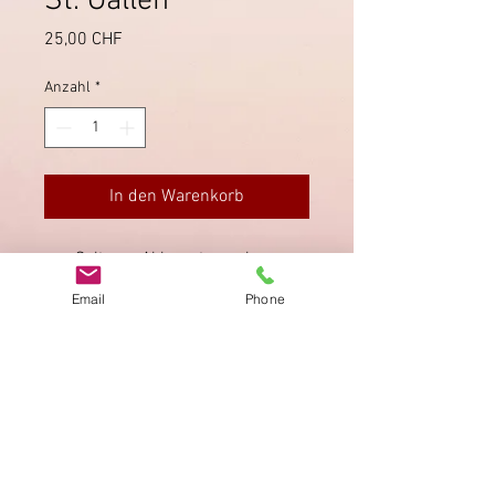
St. Gallen
Preis
25,00 CHF
Anzahl
*
In den Warenkorb
Seltener Ablagestempel von
Oberwangen, via Sirnach
Email
Phone
(19.11.1900) nach St. Gallen.
Impressum
Datenschutz
AGB
Bewertung
auf google!