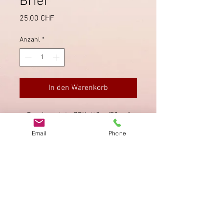
Brief
Preis
25,00 CHF
Anzahl
*
In den Warenkorb
Pro Juventute SBK J69 - J72 auf
Einschreibebrief. Stempel Zürich
Email
Phone
8.12.1934.
Impressum
Datenschutz
AGB
Bewertung
auf google!