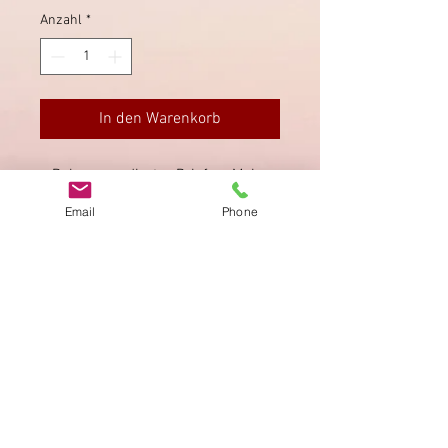
Anzahl
*
In den Warenkorb
Rekommandierter Brief an Major
Emerich von Kukovic in Pest.
Email
Phone
Impressum
Datenschutz
AGB
Bewertung
auf google!
© 2025 kimmelstiftung.ch