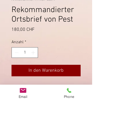
Rekommandierter
Ortsbrief von Pest
Preis
180,00 CHF
Anzahl
*
In den Warenkorb
Orts-Rekobrief von Pest vom
17.1.1873. 3 Kreuzer Plus 5 Kreuzer
Email
Phone
Rekommandationsgebühr. Gudlin
100 P.
Impressum
Datenschutz
AGB