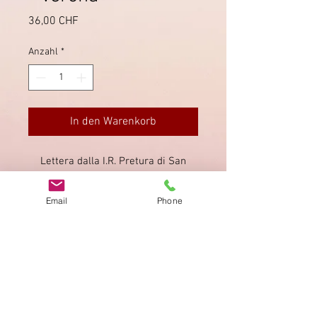
Preis
36,00 CHF
Anzahl
*
In den Warenkorb
Lettera dalla I.R. Pretura di San
Pietro in Cariano inviata a Verona
(tribunale criminale).
Email
Phone
Data 3 dicembre 1834.
Impressum
Datenschutz
AGB
Bewertung
auf google!