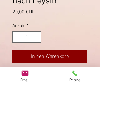
nach Leysin
Preis
20,00 CHF
Anzahl
*
In den Warenkorb
In Genf am 21.3.1930 sauber
Email
Phone
gestempelt.
Impressum
Datenschutz
AGB
Bewertung
auf google!