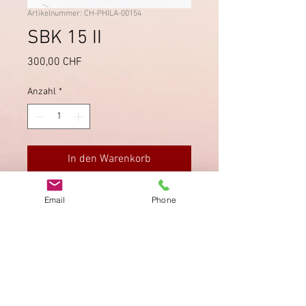
Artikelnummer: CH-PHILA-00154
SBK 15 II
Preis
300,00 CHF
Anzahl
*
In den Warenkorb
Druckstein A1a, T21. Mit schwarzem
Email
Phone
P.P. entwertet. Signiert.
Impressum
Datenschutz
AGB
Bewertung
auf google!